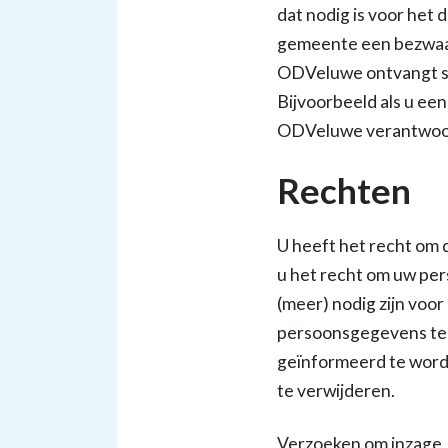
dat nodig is voor het
gemeente een bezwaar
ODVeluwe ontvangt so
Bijvoorbeeld als u ee
ODVeluwe verantwoorde
Rechten
U heeft het recht om 
u het recht om uw pe
(meer) nodig zijn voor
persoonsgegevens te 
geïnformeerd te word
te verwijderen.
Verzoeken om inzage, 