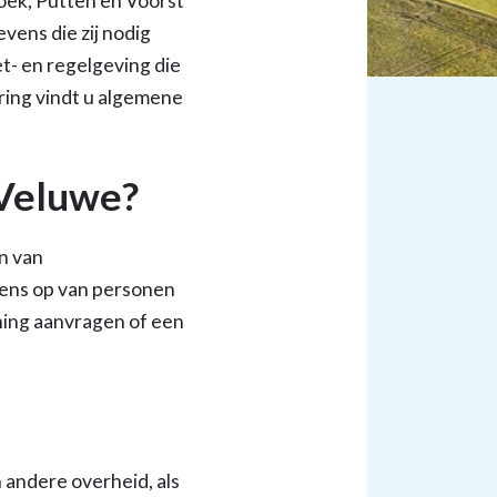
oek, Putten en Voorst
ens die zij nodig
t- en regelgeving die
ring vindt u algemene
Veluwe?
n van
ens op van personen
ning aanvragen of een
andere overheid, als