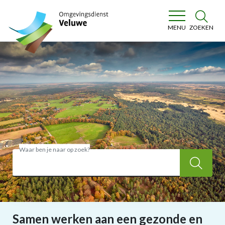
Omgevingsdienst Veluwe
ZOEKEN
MENU
Waar ben je naar op zoek?
Zoe
Samen werken aan een gezonde en