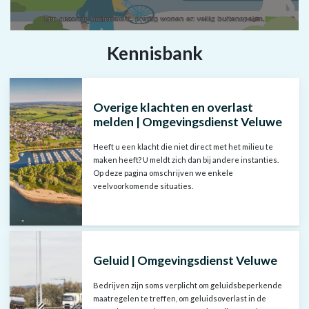
T
Kennisbank
r
a
n
Overige klachten en overlast
s
melden | Omgevingsdienst Veluwe
c
Heeft u een klacht die niet direct met het milieu te
maken heeft? U meldt zich dan bij andere instanties.
r
Op deze pagina omschrijven we enkele
i
veelvoorkomende situaties.
p
t
Geluid | Omgevingsdienst Veluwe
De
video
Bedrijven zijn soms verplicht om geluidsbeperkende
maatregelen te treffen, om geluidsoverlast in de
bevat