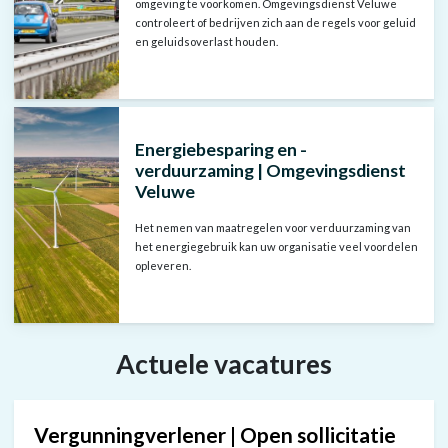
omgeving te voorkomen. Omgevingsdienst Veluwe
gesproken
controleert of bedrijven zich aan de regels voor geluid
en geluidsoverlast houden.
tekst,
die
beschikbaar
is
Energiebesparing en -
verduurzaming | Omgevingsdienst
als
Veluwe
ondertiteling
in
Het nemen van maatregelen voor verduurzaming van
het energiegebruik kan uw organisatie veel voordelen
de
opleveren.
speler.
Aanvullende
Actuele vacatures
visuele
informatie
in
Vergunningverlener | Open sollicitatie