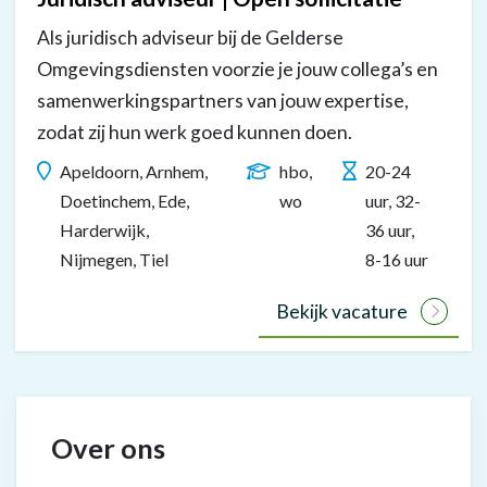
Tekst
Als juridisch adviseur bij de Gelderse
in
Omgevingsdiensten voorzie je jouw collega’s en
beeld:
samenwerkingspartners van jouw expertise,
“gelderseomgevingsdiensten.nl”
zodat zij hun werk goed kunnen doen.
Apeldoorn, Arnhem,
hbo,
20-24
Doetinchem, Ede,
wo
uur, 32-
Harderwijk,
36 uur,
Nijmegen, Tiel
8-16 uur
Bekijk vacature
Over ons