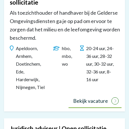
sollicitatie
Omgevingsdienst
Als toezichthouder of handhaver bij de Gelderse
Regio
Omgevingsdiensten ga je op pad om ervoor te
Arnhem,
zorgen dat het milieu en de leefomgeving worden
Omgevingsdienst
beschermd.
Rivierenland,
Omgevingsdienst
Apeldoorn,
hbo,
20-24 uur, 24-
De
Arnhem,
mbo,
36 uur, 28-32
Vallei,
Doetinchem,
wo
uur, 30-32 uur,
Ede,
32-36 uur, 8-
Omgevingsdienst
Harderwijk,
16 uur
Achterhoek
Nijmegen, Tiel
en
Omgevingsdienst
Bekijk vacature
Regio
Nijmegen.”
[Einde]
Juridisch adviseur | Open sollicitatie