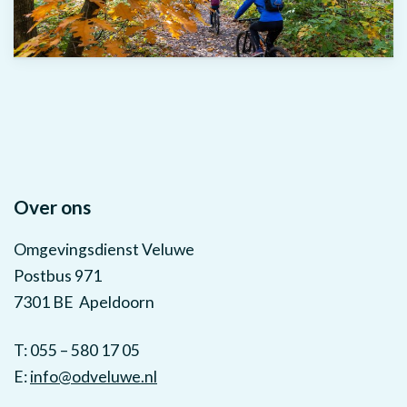
Over ons
Omgevingsdienst Veluwe
Postbus 971
7301 BE Apeldoorn
T: 055 – 580 17 05
E:
info@odveluwe.nl