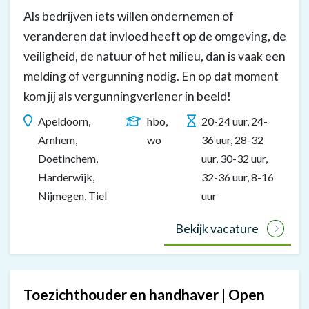
beeld
Als bedrijven iets willen ondernemen of
die
veranderen dat invloed heeft op de omgeving, de
niet
veiligheid, de natuur of het milieu, dan is vaak een
wordt
melding of vergunning nodig. En op dat moment
uitgesproken:
kom jij als vergunningverlener in beeld!
Apeldoorn,
hbo,
20-24 uur, 24-
[00:10]
Arnhem,
wo
36 uur, 28-32
Tekst
Doetinchem,
uur, 30-32 uur,
in
Harderwijk,
32-36 uur, 8-16
beeld:
Nijmegen, Tiel
uur
“De
zes
Bekijk vacature
Gelderse
Omgevingsdiensten:
Omgevingsdienst
Toezichthouder en handhaver | Open
Veluwe,