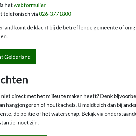
ia het
webformulier
t telefonisch via
026-3771800
erland komt de klacht bij de betreffende gemeente of om
den.
ht Gelderland
achten
 niet direct met het milieu te maken heeft? Denk bijvoorb
an hangjongeren of houtkachels. U meldt zich dan bij ander
nte, de politie of het waterschap. Bekijk via onderstaande
stantie moet zijn.