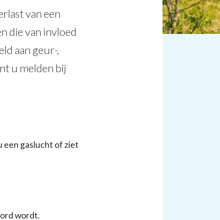
erlast van een
n die van invloed
eld aan geur-,
nt u melden bij
u een gaslucht of ziet
oord wordt.