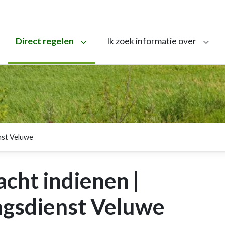
Direct regelen
Ik zoek informatie over
nst Veluwe
acht indienen |
gsdienst Veluwe