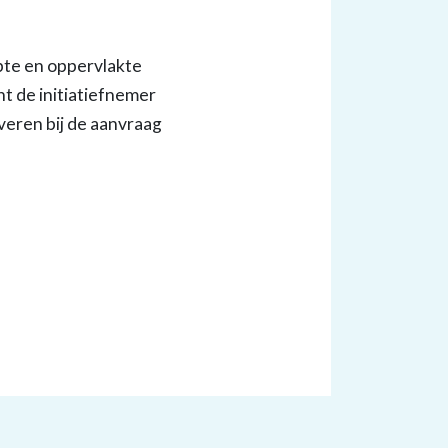
pte en oppervlakte
nt de initiatiefnemer
veren bij de aanvraag