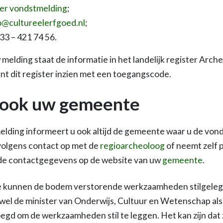
ier vondstmelding
;
o@cultureelerfgoed.nl
;
33 – 421 74 56.
melding staat de informatie in het landelijk register Arch
unt dit register inzien met een toegangscode.
 ook uw gemeente
melding informeert u ook altijd de gemeente waar u de von
olgens contact op met de
regioarcheoloog
of neemt zelf
 de contactgegevens op de website van uw
gemeente
.
de kunnen de bodem verstorende werkzaamheden stilgele
wel de minister van Onderwijs, Cultuur en Wetenschap al
egd om de werkzaamheden stil te leggen. Het kan zijn dat z