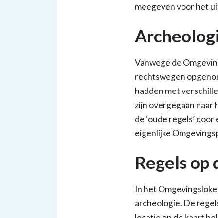
meegeven voor het ui
Archeologi
Vanwege de Omgevings
rechtswegen opgenom
hadden met verschillen
zijn overgegaan naar
de ‘oude regels’ door
eigenlijke Omgevingsp
Regels op 
In het Omgevingsloket 
archeologie. De regel
locatie op de kaart be