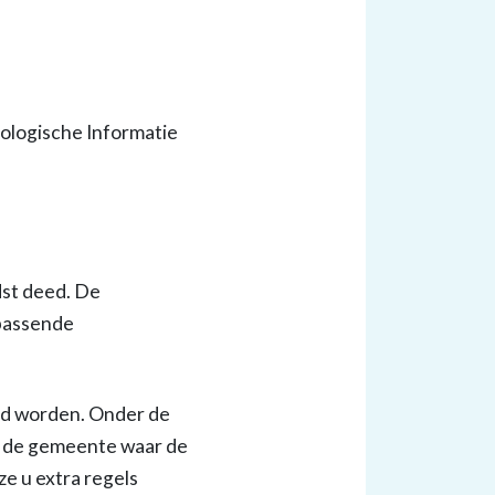
eologische Informatie
dst deed. De
 passende
gd worden. Onder de
s de gemeente waar de
e u extra regels