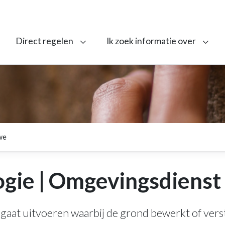
Direct regelen
Ik zoek informatie over
we
gie | Omgevingsdienst
it gaat uitvoeren waarbij de grond bewerkt of ver