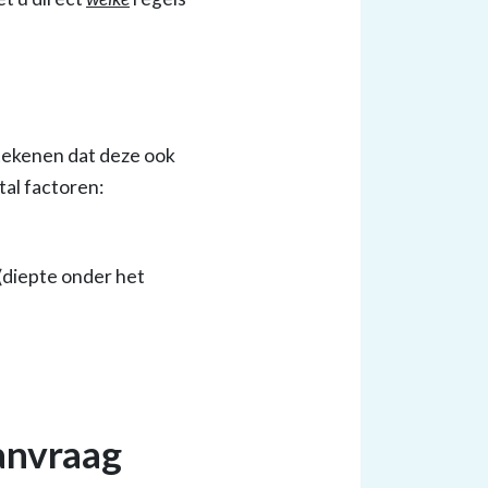
etekenen dat deze ook
etal factoren:
(diepte onder het
anvraag