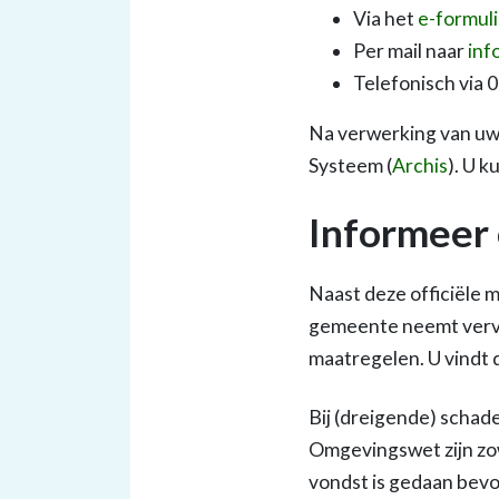
Via het
e-formul
Per mail naar
inf
Telefonisch via 0
Na verwerking van uw 
Systeem (
Archis
). U k
Informeer
Naast deze officiële 
gemeente neemt verv
maatregelen. U vindt
Bij (dreigende) scha
Omgevingswet zijn zo
vondst is gedaan bevo