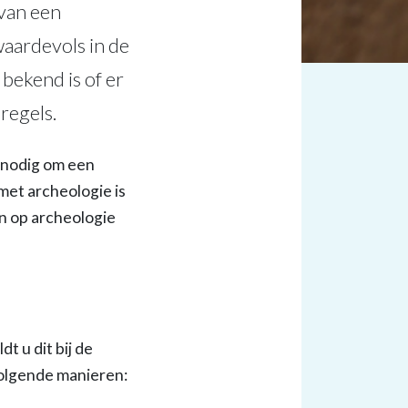
 van een
aardevols in de
 bekend is of er
regels.
s nodig om een
et archeologie is
in op archeologie
 u dit bij de
volgende manieren: