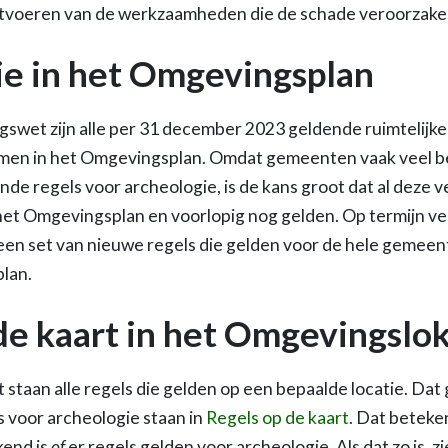
tvoeren van de werkzaamheden die de schade veroorzake
e in het Omgevingsplan
wet zijn alle per 31 december 2023 geldende ruimtelijke
en in het Omgevingsplan. Omdat gemeenten vaak veel 
de regels voor archeologie, is de kans groot dat al deze v
 het Omgevingsplan en voorlopig nog gelden. Op termijn 
 een set van nieuwe regels die gelden voor de hele gemeent
lan.
de kaart in het Omgevingslo
staan alle regels die gelden op een bepaalde locatie. Dat 
s voor archeologie staan in
Regels op de kaart
. Dat beteke
kend is
of
er regels gelden voor archeologie. Als dat zo is, zi