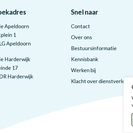
oekadres
Snel naar
ie Apeldoorn
Contact
plein 1
Over ons
LG Apeldoorn
Bestuursinformatie
ie Harderwijk
Kennisbank
inde 17
Werken bij
DR Harderwijk
Klacht over dienstverlenin