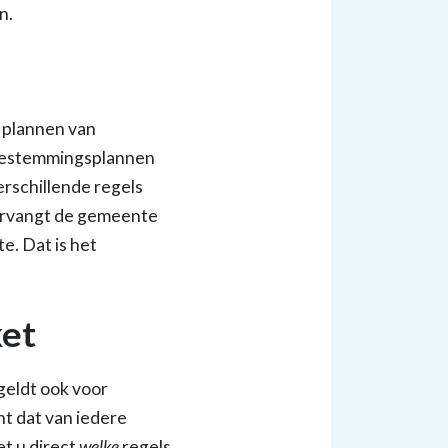
n.
 plannen van
bestemmingsplannen
erschillende regels
vervangt de gemeente
e. Dat is het
ket
geldt ook voor
nt dat van iedere
et u direct
welke
regels