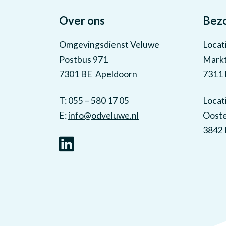
Over ons
Bez
Omgevingsdienst Veluwe
Locat
Postbus 971
Markt
7301 BE Apeldoorn
7311 
T: 055 – 580 17 05
Locat
E:
info@odveluwe.nl
Ooste
3842 